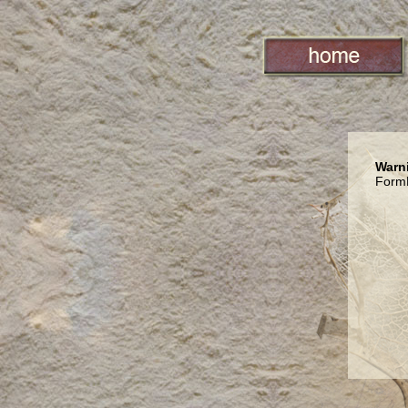
Warni
FormH