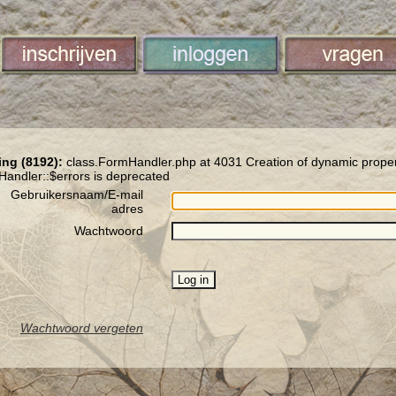
ng (8192):
class.FormHandler.php at 4031 Creation of dynamic prope
andler::$errors is deprecated
Gebruikersnaam/E-mail
adres
Wachtwoord
Wachtwoord vergeten