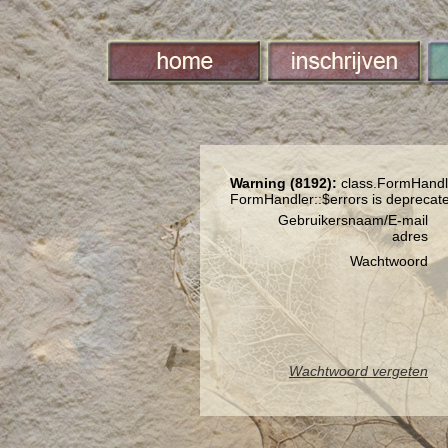
Warning (8192):
class.FormHandle
FormHandler::$errors is deprecat
Gebruikersnaam/E-mail
adres
Wachtwoord
Wachtwoord vergeten