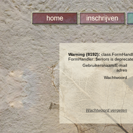
Warning (8192):
class.FormHandle
FormHandler::$errors is deprecat
Gebruikersnaam/E-mail
adres
Wachtwoord
Wachtwoord vergeten