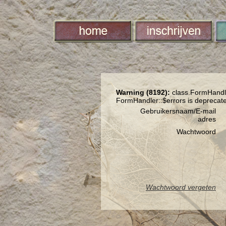
Warning (8192):
class.FormHandle
FormHandler::$errors is deprecat
Gebruikersnaam/E-mail
adres
Wachtwoord
Wachtwoord vergeten