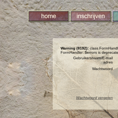
Warning (8192):
class.FormHandle
FormHandler::$errors is deprecat
Gebruikersnaam/E-mail
adres
Wachtwoord
Wachtwoord vergeten