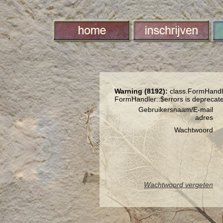
Warning (8192):
class.FormHandle
FormHandler::$errors is deprecat
Gebruikersnaam/E-mail
adres
Wachtwoord
Wachtwoord vergeten